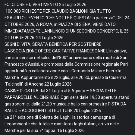
FOLCLORE E DIVERTIMENTO
25 Luglio 2026
100.000 RICHIESTE PER CLAUDIO BAGLIONI: GIÀ TUTTO
ESAURITO L’EVENTO “CHE NOTTE È QUESTA! la partenza”, DEL 24
OTTOBRE 2026, A ROMA, in PIAZZA DI SIENA. VIENE DATO
IMMEDIATAMENTE L’ANNUNCIO DI UN SECONDO CONCERTO, IL 25
OTTOBRE 2026.
24 Luglio 2026
SEGNI DI VITA, SERATA BENEFICA PER SOSTENERE
L’ASSOCIAZIONE OPERE CARITATIVE FRANCESCANE L’iniziativa,
che si inserisce nel solco dell’800° anniversario della morte di San
Francesco d’Assisi, è promossa dalla Commissione regionale Pari
opportunità in collaborazione con il Comando Militare Esercito
Marche. Appuntamento il 22 luglio, alle 20.30, presso la Caserma
“Falcinelli” di Ancona
22 Luglio 2026
CASINE DI OSTRA dal 31 Luglio al 5 Agosto – SAGRA DELLE
PAPPARDELLE AL CINGHIALE Ogni sera dalle 19,30 apertura stand
gastronomici, dalle 21,20 musica e ballo con orchestre PISTA DA
BALLO e ACCOGLIENTI STRUTTURE
20 Luglio 2026
La 21^ edizione di Goletta dei Laghi, la storica campagna di
Legambiente che tutela e monitora i laghi italiani, arriva nelle
Marche per la sua 7^ tappa.
16 Luglio 2026