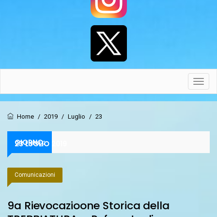
Toggl
navig
Home
/
2019
/
Luglio
/
23
GIORNO:
23 LUGLIO 2019
Comunicazioni
9a Rievocazioone Storica della