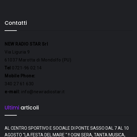
Contatti
NEW RADIO STAR Srl
Via Liguria 9
61037 Marotta di Mondolfo (PU)
Tel
0721-96 02 14
Mobile Phone:
340 27 61 630
e-mail:
info@newradiostar.it
Ultimi
articoli
AL CENTRO SPORTIVO E SOCIALE DI PONTE SASSO DAL 7 AL 10
AGOSTO “LA FESTA DEL MARE “ !! OGNI SERA, TANTA MUSICA,