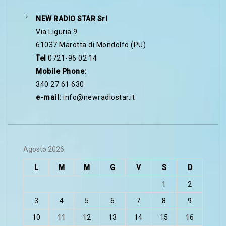
NEW RADIO STAR Srl
Via Liguria 9
61037 Marotta di Mondolfo (PU)
Tel
0721-96 02 14
Mobile Phone:
340 27 61 630
e-mail:
info@newradiostar.it
Agosto 2026
L
M
M
G
V
S
D
1
2
3
4
5
6
7
8
9
10
11
12
13
14
15
16