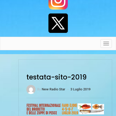
Toggl
navig
testata-sito-2019
By
New Radio Star
--
3 Luglio 2019