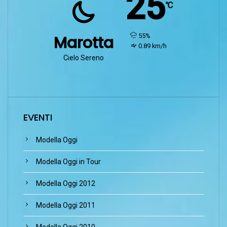
25
℃
humidity:
55%
Marotta
wind:
0.89 km/h
Cielo Sereno
EVENTI
Modella Oggi
Modella Oggi in Tour
Modella Oggi 2012
Modella Oggi 2011