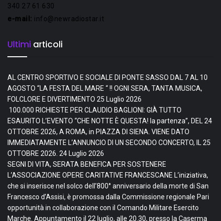
340 27 61 630
e-mail:
info@newradiostar.it
Ultimi
articoli
AL CENTRO SPORTIVO E SOCIALE DI PONTE SASSO DAL 7 AL 10
AGOSTO “LA FESTA DEL MARE “ !! OGNI SERA, TANTA MUSICA,
FOLCLORE E DIVERTIMENTO
25 Luglio 2026
100.000 RICHIESTE PER CLAUDIO BAGLIONI: GIÀ TUTTO
ESAURITO L’EVENTO “CHE NOTTE È QUESTA! la partenza”, DEL 24
OTTOBRE 2026, A ROMA, in PIAZZA DI SIENA. VIENE DATO
IMMEDIATAMENTE L’ANNUNCIO DI UN SECONDO CONCERTO, IL 25
OTTOBRE 2026.
24 Luglio 2026
SEGNI DI VITA, SERATA BENEFICA PER SOSTENERE
L’ASSOCIAZIONE OPERE CARITATIVE FRANCESCANE L’iniziativa,
che si inserisce nel solco dell’800° anniversario della morte di San
Francesco d’Assisi, è promossa dalla Commissione regionale Pari
opportunità in collaborazione con il Comando Militare Esercito
Marche. Appuntamento il 22 luglio, alle 20.30, presso la Caserma