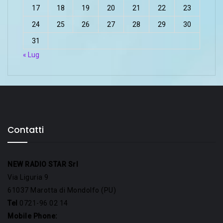
17
18
19
20
21
22
23
24
25
26
27
28
29
30
31
« Lug
Contatti
NEW RADIO STAR Srl
Via Liguria 9
61037 Marotta di Mondolfo (PU)
Tel
0721-96 02 14
Mobile Phone: