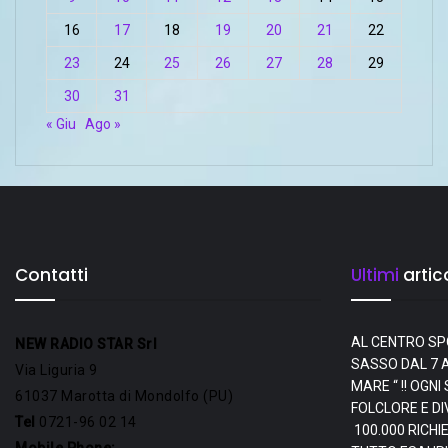
16
17
18
19
20
21
22
23
24
25
26
27
28
29
30
31
« Giu
Ago »
Contatti
Ultimi
artico
AL CENTRO SP
NEW RADIO STAR Srl
SASSO DAL 7 A
Via Liguria 9
MARE “ !! OGN
61037 Marotta di Mondolfo (PU)
FOLCLORE E D
Tel
0721-96 02 14
100.000 RICHI