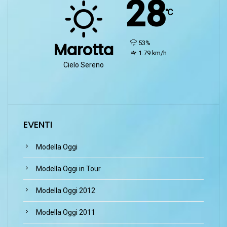
28
℃
humidity:
53%
Marotta
wind:
1.79 km/h
Cielo Sereno
EVENTI
Modella Oggi
Modella Oggi in Tour
Modella Oggi 2012
Modella Oggi 2011