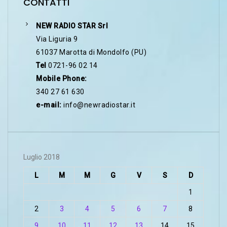
CONTATTI
NEW RADIO STAR Srl
Via Liguria 9
61037 Marotta di Mondolfo (PU)
Tel
0721-96 02 14
Mobile Phone:
340 27 61 630
e-mail:
info@newradiostar.it
Luglio 2018
L
M
M
G
V
S
D
1
2
3
4
5
6
7
8
9
10
11
12
13
14
15