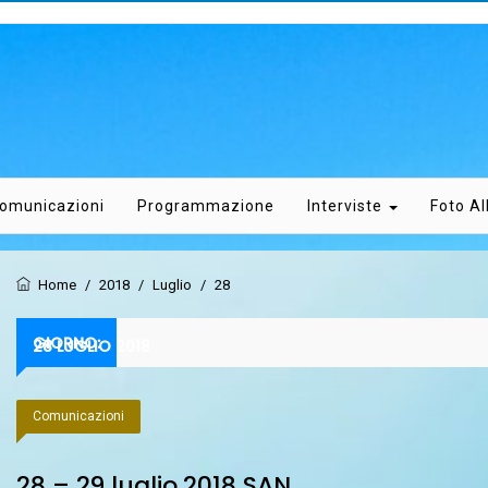
omunicazioni
Programmazione
Interviste
Foto A
Home
/
2018
/
Luglio
/
28
GIORNO:
28 LUGLIO 2018
Comunicazioni
28 – 29 luglio 2018 SAN