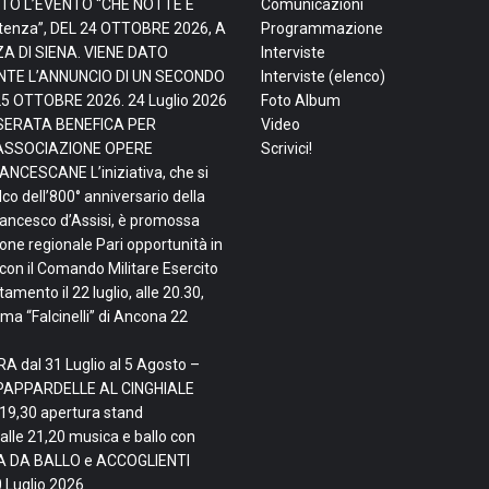
TO L’EVENTO “CHE NOTTE È
Comunicazioni
tenza”, DEL 24 OTTOBRE 2026, A
Programmazione
ZA DI SIENA. VIENE DATO
Interviste
TE L’ANNUNCIO DI UN SECONDO
Interviste (elenco)
25 OTTOBRE 2026.
24 Luglio 2026
Foto Album
, SERATA BENEFICA PER
Video
ASSOCIAZIONE OPERE
Scrivici!
NCESCANE L’iniziativa, che si
lco dell’800° anniversario della
rancesco d’Assisi, è promossa
ne regionale Pari opportunità in
con il Comando Militare Esercito
mento il 22 luglio, alle 20.30,
ma “Falcinelli” di Ancona
22
A dal 31 Luglio al 5 Agosto –
PAPPARDELLE AL CINGHIALE
 19,30 apertura stand
alle 21,20 musica e ballo con
TA DA BALLO e ACCOGLIENTI
 Luglio 2026