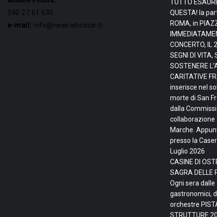
Mobile Phone:
TUTTO ESAURI
340 27 61 630
QUESTA! la par
ROMA, in PIAZ
e-mail:
info@newradiostar.it
IMMEDIATAMEN
CONCERTO, IL 
SEGNI DI VITA
SOSTENERE L’
CARITATIVE FRA
inserisce nel so
morte di San F
dalla Commissio
collaborazione 
Marche. Appunta
presso la Caser
Luglio 2026
CASINE DI OSTR
SAGRA DELLE 
Ogni sera dalle
gastronomici, d
orchestre PIS
STRUTTURE
20