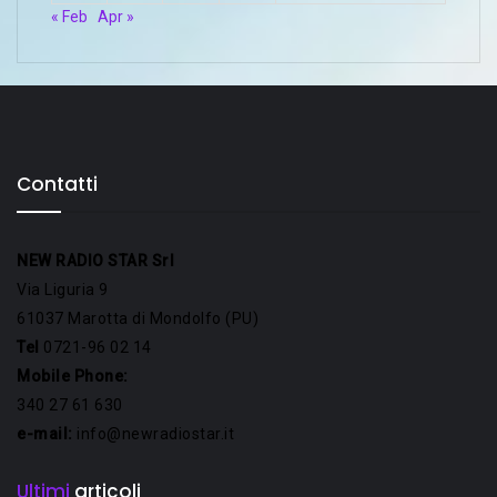
« Feb
Apr »
Contatti
NEW RADIO STAR Srl
Via Liguria 9
61037 Marotta di Mondolfo (PU)
Tel
0721-96 02 14
Mobile Phone:
340 27 61 630
e-mail:
info@newradiostar.it
Ultimi
articoli