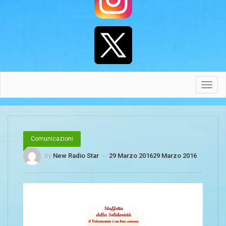
Toggl
navig
Comunicazioni
By
New Radio Star
--
29 Marzo 2016
29 Marzo 2016