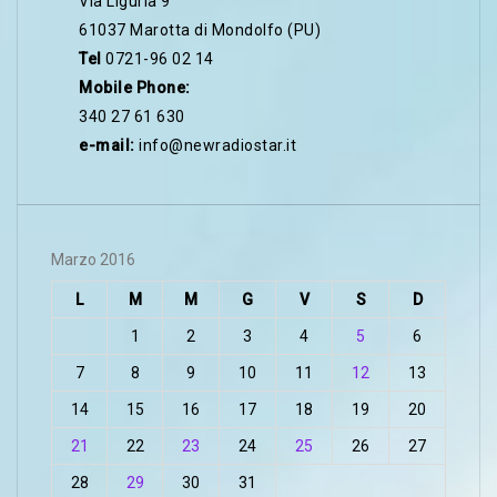
Via Liguria 9
61037 Marotta di Mondolfo (PU)
Tel
0721-96 02 14
Mobile Phone:
340 27 61 630
e-mail:
info@newradiostar.it
Marzo 2016
L
M
M
G
V
S
D
1
2
3
4
5
6
7
8
9
10
11
12
13
14
15
16
17
18
19
20
21
22
23
24
25
26
27
28
29
30
31