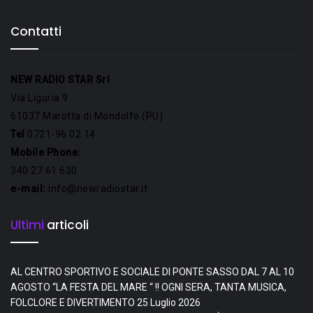
Contatti
NEW RADIO STAR Srl
Via Liguria 9
61037 Marotta di Mondolfo (PU)
Tel
0721-96 02 14
Mobile Phone:
340 27 61 630
e-mail:
info@newradiostar.it
Ultimi
articoli
AL CENTRO SPORTIVO E SOCIALE DI PONTE SASSO DAL 7 AL 10
AGOSTO “LA FESTA DEL MARE “ !! OGNI SERA, TANTA MUSICA,
FOLCLORE E DIVERTIMENTO
25 Luglio 2026