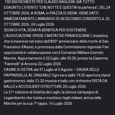
100.000 RICHIESTE PER CLAUDIO BAGLIONI: GIÀ TUTTO
ESAURITO L’EVENTO “CHE NOTTE È QUESTA! la partenza”, DEL 24
OTTOBRE 2026, A ROMA, in PIAZZA DI SIENA. VIENE DATO
IMMEDIATAMENTE L’ANNUNCIO DI UN SECONDO CONCERTO, IL 25
OTTOBRE 2026.
24 Luglio 2026
SEGNI DI VITA, SERATA BENEFICA PER SOSTENERE
L’ASSOCIAZIONE OPERE CARITATIVE FRANCESCANE L’iniziativa,
che si inserisce nel solco dell’800° anniversario della morte di San
Francesco d’Assisi, è promossa dalla Commissione regionale Pari
opportunità in collaborazione con il Comando Militare Esercito
Marche. Appuntamento il 22 luglio, alle 20.30, presso la Caserma
“Falcinelli” di Ancona
22 Luglio 2026
CASINE DI OSTRA dal 31 Luglio al 5 Agosto – SAGRA DELLE
PAPPARDELLE AL CINGHIALE Ogni sera dalle 19,30 apertura stand
gastronomici, dalle 21,20 musica e ballo con orchestre PISTA DA
BALLO e ACCOGLIENTI STRUTTURE
20 Luglio 2026
La 21^ edizione di Goletta dei Laghi, la storica campagna di
Legambiente che tutela e monitora i laghi italiani, arriva nelle
Marche per la sua 7^ tappa.
16 Luglio 2026