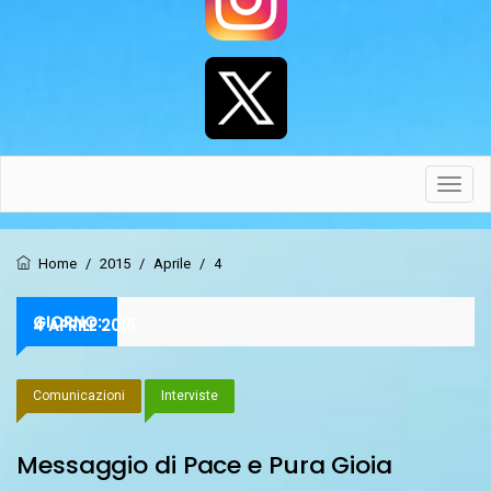
Toggl
navig
Home
/
2015
/
Aprile
/
4
GIORNO:
4 APRILE 2015
Comunicazioni
Interviste
Messaggio di Pace e Pura Gioia