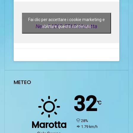
Fai clic per accettare i cookie marketing e
New RADIO STAR Marotta
abilitare questo contenuto
METEO
32
℃
humidity:
28%
Marotta
wind:
1.79 km/h