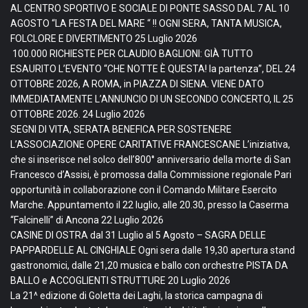
AL CENTRO SPORTIVO E SOCIALE DI PONTE SASSO DAL 7 AL 10
AGOSTO “LA FESTA DEL MARE “ !! OGNI SERA, TANTA MUSICA,
FOLCLORE E DIVERTIMENTO
25 Luglio 2026
100.000 RICHIESTE PER CLAUDIO BAGLIONI: GIÀ TUTTO
ESAURITO L’EVENTO “CHE NOTTE È QUESTA! la partenza”, DEL 24
OTTOBRE 2026, A ROMA, in PIAZZA DI SIENA. VIENE DATO
IMMEDIATAMENTE L’ANNUNCIO DI UN SECONDO CONCERTO, IL 25
OTTOBRE 2026.
24 Luglio 2026
SEGNI DI VITA, SERATA BENEFICA PER SOSTENERE
L’ASSOCIAZIONE OPERE CARITATIVE FRANCESCANE L’iniziativa,
che si inserisce nel solco dell’800° anniversario della morte di San
Francesco d’Assisi, è promossa dalla Commissione regionale Pari
opportunità in collaborazione con il Comando Militare Esercito
Marche. Appuntamento il 22 luglio, alle 20.30, presso la Caserma
“Falcinelli” di Ancona
22 Luglio 2026
CASINE DI OSTRA dal 31 Luglio al 5 Agosto – SAGRA DELLE
PAPPARDELLE AL CINGHIALE Ogni sera dalle 19,30 apertura stand
gastronomici, dalle 21,20 musica e ballo con orchestre PISTA DA
BALLO e ACCOGLIENTI STRUTTURE
20 Luglio 2026
La 21^ edizione di Goletta dei Laghi, la storica campagna di