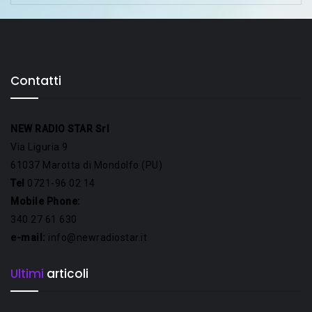
Contatti
NEW RADIO STAR Srl
Via Liguria 9
61037 Marotta di Mondolfo (PU)
Tel
0721-96 02 14
Mobile Phone:
340 27 61 630
e-mail:
info@newradiostar.it
Ultimi
articoli