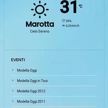
31
℃
humidity:
36%
Marotta
wind:
6.26 km/h
Cielo Sereno
EVENTI
Modella Oggi
Modella Oggi in Tour
Modella Oggi 2012
Modella Oggi 2011