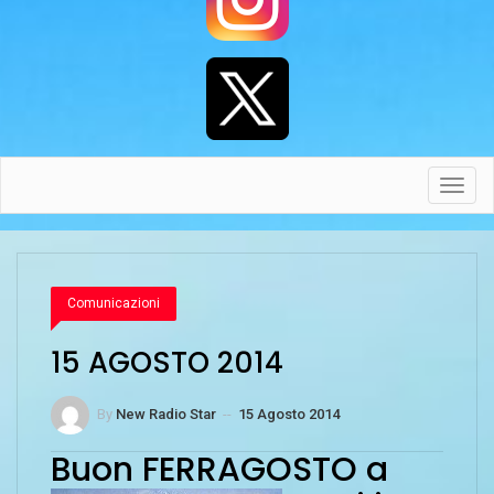
Toggl
navig
Comunicazioni
15 AGOSTO 2014
By
New Radio Star
--
15 Agosto 2014
Buon FERRAGOSTO
a