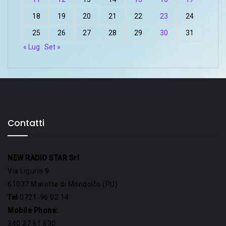
18
19
20
21
22
23
24
25
26
27
28
29
30
31
« Lug
Set »
Contatti
NEW RADIO STAR Srl
Via Liguria 9
61037 Marotta di Mondolfo (PU)
Tel
0721-96 02 14
Mobile Phone:
340 27 61 630