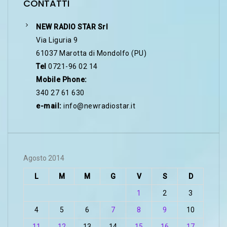
CONTATTI
NEW RADIO STAR Srl
Via Liguria 9
61037 Marotta di Mondolfo (PU)
Tel
0721-96 02 14
Mobile Phone:
340 27 61 630
e-mail:
info@newradiostar.it
Agosto 2014
L
M
M
G
V
S
D
1
2
3
4
5
6
7
8
9
10
11
12
13
14
15
16
17