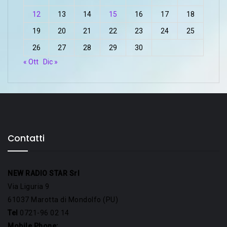
12
13
14
15
16
17
18
19
20
21
22
23
24
25
26
27
28
29
30
« Ott
Dic »
Contatti
NEW RADIO STAR Srl
Via Liguria 9
61037 Marotta di Mondolfo (PU)
Tel
0721-96 02 14
Mobile Phone: