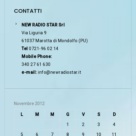
CONTATTI
NEW RADIO STAR Srl
Via Liguria 9
61037 Marotta di Mondolfo (PU)
Tel
0721-96 02 14
Mobile Phone:
340 27 61 630
e-mail:
info@newradiostar.it
Novembre 2012
L
M
M
G
V
S
D
1
2
3
4
5
6
7
8
9
10
11