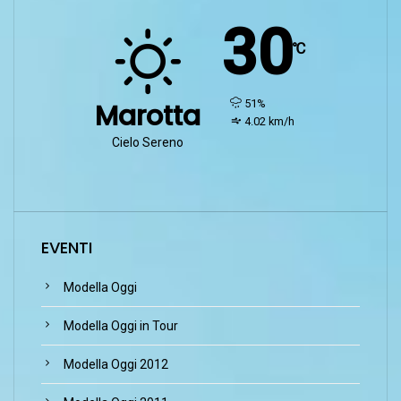
30
℃
humidity:
51%
Marotta
wind:
4.02 km/h
Cielo Sereno
EVENTI
Modella Oggi
Modella Oggi in Tour
Modella Oggi 2012