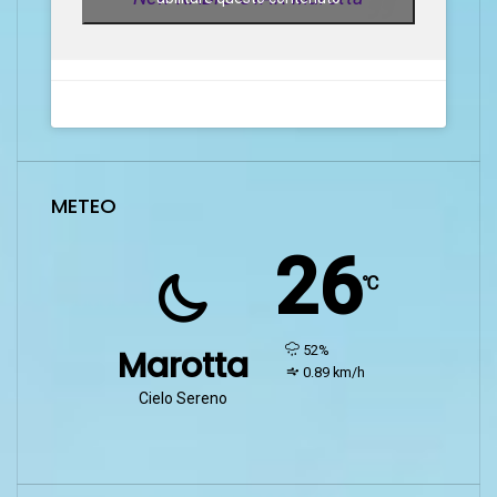
METEO
26
℃
humidity:
52%
Marotta
wind:
0.89 km/h
Cielo Sereno