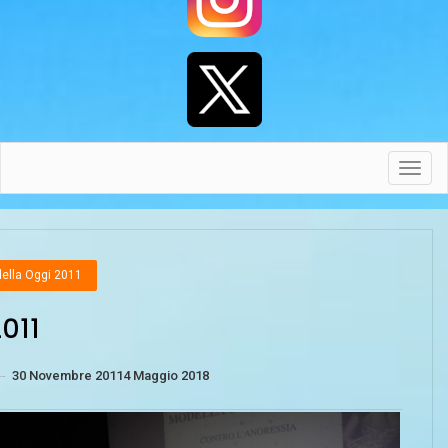
Toggl
navig
ella Oggi 2011
2011
--
30 Novembre 2011
4 Maggio 2018