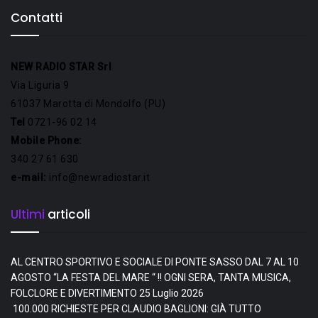
Contatti
NEW RADIO STAR Srl
Via Liguria 9
61037 Marotta di Mondolfo (PU)
Tel
0721-96 02 14
Mobile Phone:
340 27 61 630
e-mail:
info@newradiostar.it
Ultimi
articoli
AL CENTRO SPORTIVO E SOCIALE DI PONTE SASSO DAL 7 AL 10
AGOSTO “LA FESTA DEL MARE “ !! OGNI SERA, TANTA MUSICA,
FOLCLORE E DIVERTIMENTO
25 Luglio 2026
100.000 RICHIESTE PER CLAUDIO BAGLIONI: GIÀ TUTTO