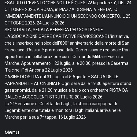
ESAURITO L’EVENTO “CHE NOTTE È QUESTA! la partenza”, DEL 24
OTTOBRE 2026, A ROMA, in PIAZZA DI SIENA. VIENE DATO
IMMEDIATAMENTE L’ANNUNCIO DI UN SECONDO CONCERTO, IL 25
OTTOBRE 2026.
24 Luglio 2026
SEGNI DI VITA, SERATA BENEFICA PER SOSTENERE
L’ASSOCIAZIONE OPERE CARITATIVE FRANCESCANE L’iniziativa,
che si inserisce nel solco dell’800° anniversario della morte di San
Francesco d’Assisi, è promossa dalla Commissione regionale Pari
opportunità in collaborazione con il Comando Militare Esercito
Marche. Appuntamento il 22 luglio, alle 20.30, presso la Caserma
“Falcinelli” di Ancona
22 Luglio 2026
CASINE DI OSTRA dal 31 Luglio al 5 Agosto – SAGRA DELLE
PAPPARDELLE AL CINGHIALE Ogni sera dalle 19,30 apertura stand
gastronomici, dalle 21,20 musica e ballo con orchestre PISTA DA
BALLO e ACCOGLIENTI STRUTTURE
20 Luglio 2026
La 21^ edizione di Goletta dei Laghi, la storica campagna di
Legambiente che tutela e monitora i laghi italiani, arriva nelle
Marche per la sua 7^ tappa.
16 Luglio 2026
Menu