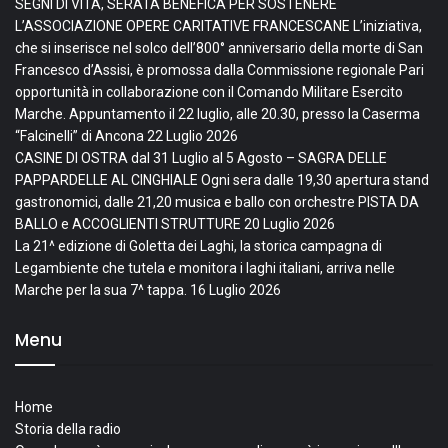
SEGNI DI VITA, SERATA BENEFICA PER SOSTENERE
L’ASSOCIAZIONE OPERE CARITATIVE FRANCESCANE L’iniziativa,
che si inserisce nel solco dell’800° anniversario della morte di San
Francesco d’Assisi, è promossa dalla Commissione regionale Pari
opportunità in collaborazione con il Comando Militare Esercito
Marche. Appuntamento il 22 luglio, alle 20.30, presso la Caserma
“Falcinelli” di Ancona
22 Luglio 2026
CASINE DI OSTRA dal 31 Luglio al 5 Agosto – SAGRA DELLE
PAPPARDELLE AL CINGHIALE Ogni sera dalle 19,30 apertura stand
gastronomici, dalle 21,20 musica e ballo con orchestre PISTA DA
BALLO e ACCOGLIENTI STRUTTURE
20 Luglio 2026
La 21^ edizione di Goletta dei Laghi, la storica campagna di
Legambiente che tutela e monitora i laghi italiani, arriva nelle
Marche per la sua 7^ tappa.
16 Luglio 2026
Menu
Home
Storia della radio