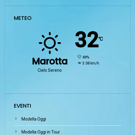
METEO
32
℃
humidity:
48%
Marotta
wind:
3.58 km/h
Cielo Sereno
EVENTI
Modella Oggi
Modella Oggi in Tour