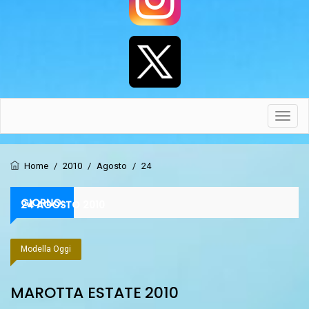
Toggl
navig
Home
/
2010
/
Agosto
/
24
GIORNO:
24 AGOSTO 2010
Modella Oggi
MAROTTA ESTATE 2010