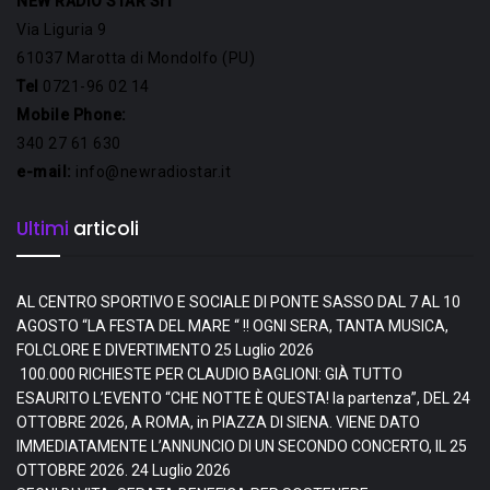
NEW RADIO STAR Srl
Via Liguria 9
61037 Marotta di Mondolfo (PU)
Tel
0721-96 02 14
Mobile Phone:
340 27 61 630
e-mail:
info@newradiostar.it
Ultimi
articoli
AL CENTRO SPORTIVO E SOCIALE DI PONTE SASSO DAL 7 AL 10
AGOSTO “LA FESTA DEL MARE “ !! OGNI SERA, TANTA MUSICA,
FOLCLORE E DIVERTIMENTO
25 Luglio 2026
100.000 RICHIESTE PER CLAUDIO BAGLIONI: GIÀ TUTTO
ESAURITO L’EVENTO “CHE NOTTE È QUESTA! la partenza”, DEL 24
OTTOBRE 2026, A ROMA, in PIAZZA DI SIENA. VIENE DATO
IMMEDIATAMENTE L’ANNUNCIO DI UN SECONDO CONCERTO, IL 25
OTTOBRE 2026.
24 Luglio 2026