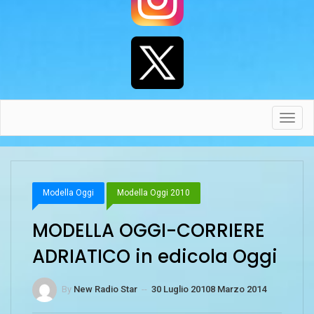
Toggl
navig
Modella Oggi
Modella Oggi 2010
MODELLA OGGI-CORRIERE
ADRIATICO in edicola Oggi
By
New Radio Star
--
30 Luglio 2010
8 Marzo 2014