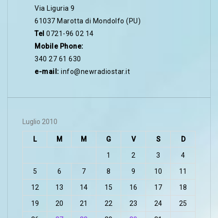
Via Liguria 9
61037 Marotta di Mondolfo (PU)
Tel
0721-96 02 14
Mobile Phone:
340 27 61 630
e-mail:
info@newradiostar.it
Luglio 2010
L
M
M
G
V
S
D
1
2
3
4
5
6
7
8
9
10
11
12
13
14
15
16
17
18
19
20
21
22
23
24
25