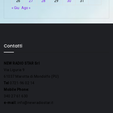
26
27
28
29
30
31
« Giu
Ago »
Contatti
NEW RADIO STAR Srl
Via Liguria 9
61037 Marotta di Mondolfo (PU)
Tel
0721-96 02 14
Mobile Phone:
340 27 61 630
e-mail:
info@newradiostar.it