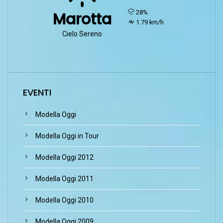
humidity:
28%
Marotta
wind:
1.79 km/h
Cielo Sereno
EVENTI
Modella Oggi
Modella Oggi in Tour
Modella Oggi 2012
Modella Oggi 2011
Modella Oggi 2010
Modella Oggi 2009