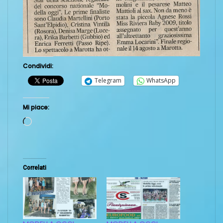
Condividi:
Telegram
WhatsApp
Mi piace:
Caricamento
in
corso…
Correlati