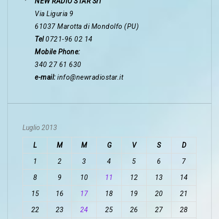
NEW RADIO STAR Srl
Via Liguria 9
61037 Marotta di Mondolfo (PU)
Tel
0721-96 02 14
Mobile Phone:
340 27 61 630
e-mail:
info@newradiostar.it
Luglio 2013
L
M
M
G
V
S
D
1
2
3
4
5
6
7
8
9
10
11
12
13
14
15
16
17
18
19
20
21
22
23
24
25
26
27
28