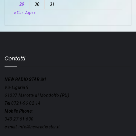
29
30
31
« Giu
Ago »
Contatti
NEW RADIO STAR Srl
Via Liguria 9
61037 Marotta di Mondolfo (PU)
Tel
0721-96 02 14
Mobile Phone:
340 27 61 630
e-mail:
info@newradiostar.it