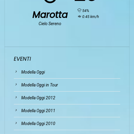
humidity:
54%
Marotta
wind:
0.45 km/h
Cielo Sereno
EVENTI
Modella Oggi
Modella Oggi in Tour
Modella Oggi 2012
Modella Oggi 2011
Modella Oggi 2010