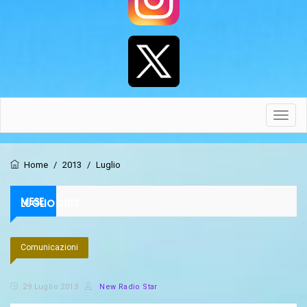
Toggl
navig
Home
/
2013
/
Luglio
MESE:
LUGLIO 2013
Comunicazioni
29 Luglio 2013
New Radio Star