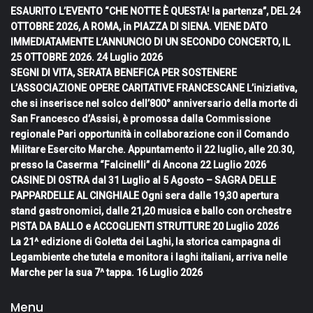
ESAURITO L’EVENTO “CHE NOTTE È QUESTA! la partenza”, DEL 24
OTTOBRE 2026, A ROMA, in PIAZZA DI SIENA. VIENE DATO
IMMEDIATAMENTE L’ANNUNCIO DI UN SECONDO CONCERTO, IL
25 OTTOBRE 2026.
24 Luglio 2026
SEGNI DI VITA, SERATA BENEFICA PER SOSTENERE
L’ASSOCIAZIONE OPERE CARITATIVE FRANCESCANE L’iniziativa,
che si inserisce nel solco dell’800° anniversario della morte di
San Francesco d’Assisi, è promossa dalla Commissione
regionale Pari opportunità in collaborazione con il Comando
Militare Esercito Marche. Appuntamento il 22 luglio, alle 20.30,
presso la Caserma “Falcinelli” di Ancona
22 Luglio 2026
CASINE DI OSTRA dal 31 Luglio al 5 Agosto – SAGRA DELLE
PAPPARDELLE AL CINGHIALE Ogni sera dalle 19,30 apertura
stand gastronomici, dalle 21,20 musica e ballo con orchestre
PISTA DA BALLO e ACCOGLIENTI STRUTTURE
20 Luglio 2026
La 21^ edizione di Goletta dei Laghi, la storica campagna di
Legambiente che tutela e monitora i laghi italiani, arriva nelle
Marche per la sua 7^ tappa.
16 Luglio 2026
Menu