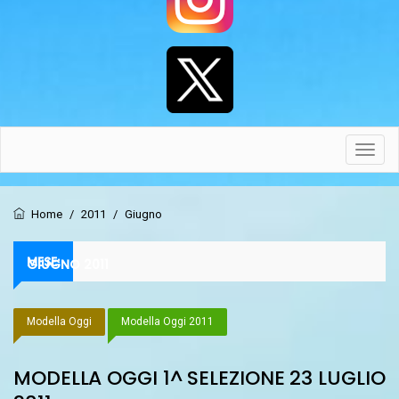
Toggl
navig
Home
/
2011
/
Giugno
MESE:
GIUGNO 2011
Modella Oggi
Modella Oggi 2011
MODELLA OGGI 1^ SELEZIONE 23 LUGLIO