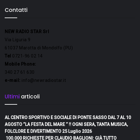
Contatti
NEW RADIO STAR Srl
Via Liguria 9
61037 Marotta di Mondolfo (PU)
Tel
0721-96 02 14
Mobile Phone:
340 27 61 630
e-mail:
info@newradiostar.it
Ultimi
articoli
AL CENTRO SPORTIVO E SOCIALE DI PONTE SASSO DAL 7 AL 10
AGOSTO “LA FESTA DEL MARE “ !! OGNI SERA, TANTA MUSICA,
FOLCLORE E DIVERTIMENTO
25 Luglio 2026
100.000 RICHIESTE PER CLAUDIO BAGLIONI: GIÀ TUTTO