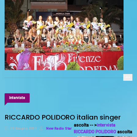
Interviste
RICCARDO POLIDORO italian singer
ascolta -- >
intervista
15 Giugno 2011
New Radio Star
RICCARDO POLIDORO
ascolta