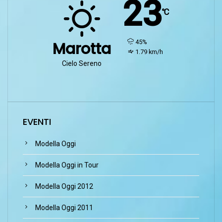
23
℃
humidity:
45%
Marotta
wind:
1.79 km/h
Cielo Sereno
EVENTI
Modella Oggi
Modella Oggi in Tour
Modella Oggi 2012
Modella Oggi 2011