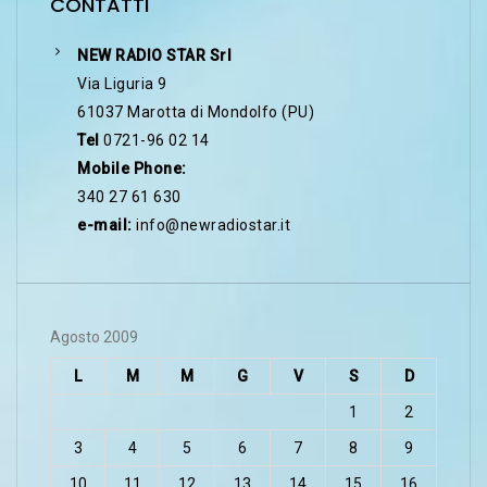
CONTATTI
NEW RADIO STAR Srl
Via Liguria 9
61037 Marotta di Mondolfo (PU)
Tel
0721-96 02 14
Mobile Phone:
340 27 61 630
e-mail:
info@newradiostar.it
Agosto 2009
L
M
M
G
V
S
D
1
2
3
4
5
6
7
8
9
10
11
12
13
14
15
16