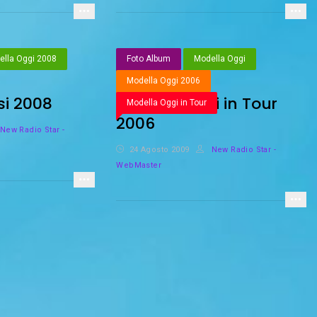
ella Oggi 2008
Foto Album
Modella Oggi
Modella Oggi 2006
si 2008
Modella Oggi in Tour
Modella Oggi in Tour
2006
New Radio Star -
24 Agosto 2009
New Radio Star -
WebMaster