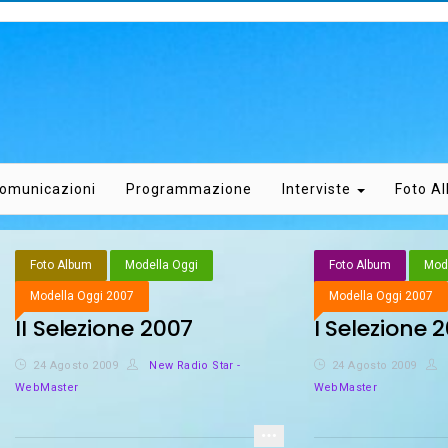
omunicazioni
Programmazione
Interviste
Foto A
Foto Album
Modella Oggi
Foto Album
Mode
Modella Oggi 2007
Modella Oggi 2007
II Selezione 2007
I Selezione 
24 Agosto 2009
New Radio Star -
24 Agosto 2009
WebMaster
WebMaster