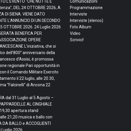
TO L’EVENTO “CHE NOTTE È
Comunicazioni
tenza”, DEL 24 OTTOBRE 2026, A
Programmazione
ZA DI SIENA. VIENE DATO
Interviste
TE L’ANNUNCIO DI UN SECONDO
Interviste (elenco)
25 OTTOBRE 2026.
24 Luglio 2026
Foto Album
, SERATA BENEFICA PER
Video
ASSOCIAZIONE OPERE
Scrivici!
NCESCANE L’iniziativa, che si
lco dell’800° anniversario della
rancesco d’Assisi, è promossa
ne regionale Pari opportunità in
con il Comando Militare Esercito
mento il 22 luglio, alle 20.30,
ma “Falcinelli” di Ancona
22
A dal 31 Luglio al 5 Agosto –
PAPPARDELLE AL CINGHIALE
 19,30 apertura stand
alle 21,20 musica e ballo con
TA DA BALLO e ACCOGLIENTI
 Luglio 2026