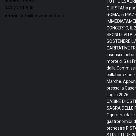
Mobile Phone:
TUTTO ESAURI
340 27 61 630
QUESTA! la par
ROMA, in PIAZ
e-mail:
info@newradiostar.it
IMMEDIATAMEN
CONCERTO, IL 
SEGNI DI VITA
SOSTENERE L’
CARITATIVE FRA
inserisce nel so
morte di San F
dalla Commissio
collaborazione 
Marche. Appunta
presso la Caser
Luglio 2026
CASINE DI OSTR
SAGRA DELLE 
Ogni sera dalle
gastronomici, d
orchestre PIS
STRUTTURE
20