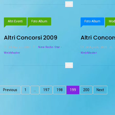
Altri Eventi
Foto Album
Foto Album
Mod
Altri Concorsi 2009
Altri Concor
24 Agosto 2009
New Radio Star -
24 Agosto 2009
WebMaster
WebMaster
Previous
1
…
197
198
199
200
Next