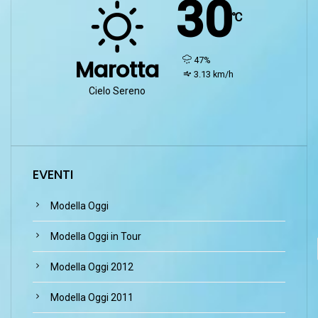
30
℃
humidity:
47%
Marotta
wind:
3.13 km/h
Cielo Sereno
EVENTI
Modella Oggi
Modella Oggi in Tour
Modella Oggi 2012
Modella Oggi 2011