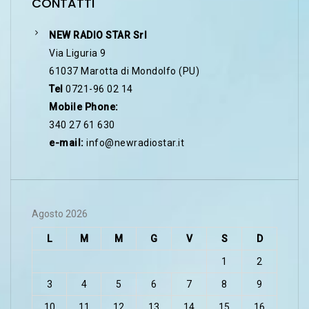
CONTATTI
NEW RADIO STAR Srl
Via Liguria 9
61037 Marotta di Mondolfo (PU)
Tel
0721-96 02 14
Mobile Phone:
340 27 61 630
e-mail:
info@newradiostar.it
Agosto 2026
L
M
M
G
V
S
D
1
2
3
4
5
6
7
8
9
10
11
12
13
14
15
16